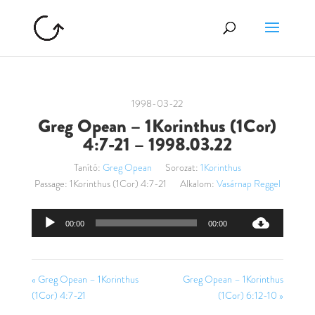
1998-03-22
Greg Opean – 1Korinthus (1Cor)
4:7-21 – 1998.03.22
Tanító:
Greg Opean
Sorozat:
1Korinthus
Passage:
1Korinthus (1Cor) 4:7-21
Alkalom:
Vasárnap Reggel
Audió
00:00
00:00
lejátszó
« Greg Opean – 1Korinthus
Greg Opean – 1Korinthus
(1Cor) 4:7-21
(1Cor) 6:12-10 »