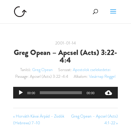
2001-01-14
Greg Opean – Apcsel (Acts) 3:22-
4:4
Tanító:
Greg Opean
Sorozat:
Apostolok cselekedetei
Passage:
Apcsel (Acts) 3:22-4:4
Alkalom:
Vasárnap Reggel
Audió
00:00
00:00
lejátszó
« Horváth Kávai Árpád – Zsidók
Greg Opean – Apcsel (Acts)
(Hebrews) 7–10
4:1-22 »