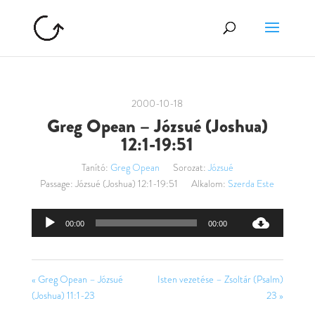
2000-10-18
Greg Opean – Józsué (Joshua)
12:1-19:51
Tanító:
Greg Opean
Sorozat:
Józsué
Passage:
Józsué (Joshua) 12:1-19:51
Alkalom:
Szerda Este
Audió
00:00
00:00
lejátszó
« Greg Opean – Józsué
Isten vezetése – Zsoltár (Psalm)
(Joshua) 11:1-23
23 »