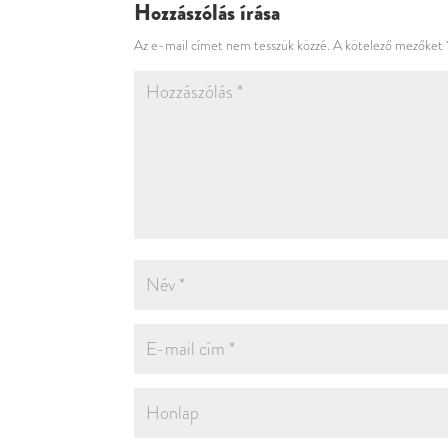
Hozzászólás írása
Az e-mail címet nem tesszük közzé.
A kötelező mezőket