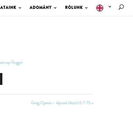
LATAINK
ADOMÁNY
RÓLUNK
sárnap Reggel
Greg Opean – Apcsel (Acts) 6:7-15 »