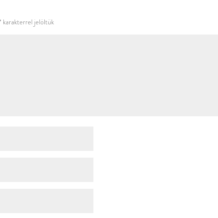
használni.
*
karakterrel jelöltük