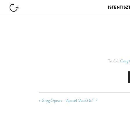
ISTENTISZ
Tanító:
Greg
« Greg Opean – Apcsel (Acts) 6:1-7