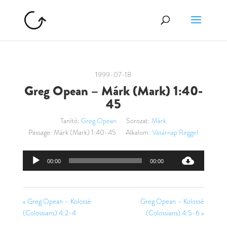
1999-07-18
Greg Opean – Márk (Mark) 1:40-
45
Tanító:
Greg Opean
Sorozat:
Márk
Passage:
Márk (Mark) 1:40-45
Alkalom:
Vasárnap Reggel
Audió
00:00
00:00
lejátszó
« Greg Opean – Kolossé
Greg Opean – Kolossé
(Colossians) 4:2-4
(Colossians) 4:5-6 »