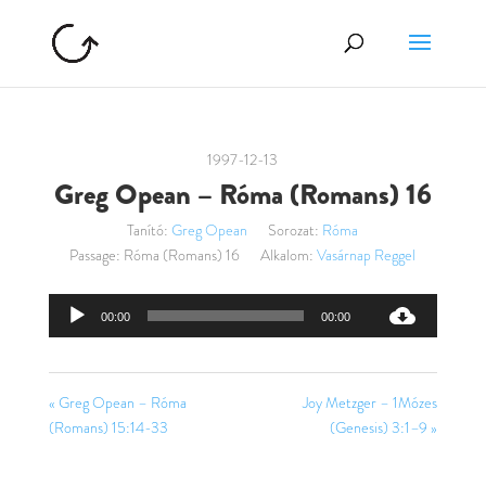
1997-12-13
Greg Opean – Róma (Romans) 16
Tanító:
Greg Opean
Sorozat:
Róma
Passage:
Róma (Romans) 16
Alkalom:
Vasárnap Reggel
Audió
00:00
00:00
lejátszó
« Greg Opean – Róma
Joy Metzger – 1Mózes
(Romans) 15:14-33
(Genesis) 3:1–9 »