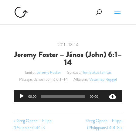
2011-08-14
Jeremy Foster – János (John) 6:1–
14
Tanító:
Jeremy Foster
Sorozat:
Tematikus tanítás
Passage:
János (John) 6:1–14
Alkalom:
Vasárnap Reggel
Audió
00:00
00:00
lejátszó
« Greg Opean – Filippi
Greg Opean – Filippi
(Philippians) 4:1-3
(Philippians) 4:4-8 »