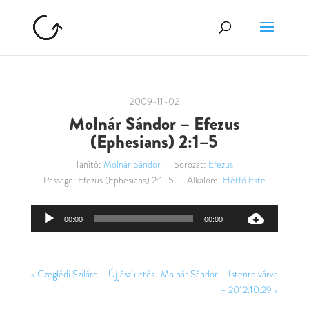
2009-11-02
Molnár Sándor – Efezus
(Ephesians) 2:1–5
Tanító:
Molnár Sándor
Sorozat:
Efezus
Passage:
Efezus (Ephesians) 2:1–5
Alkalom:
Hétfő Este
Audió
00:00
00:00
lejátszó
« Czeglédi Szilárd – Újjászületés
Molnár Sándor – Istenre várva
– 2012.10.29 »