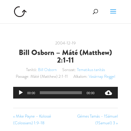
2004-12-19
Bill Osborn – Máté (Matthew)
2:1-11
Tanító:
Bill Osborn
Sorozat:
Tematikus tanítás
Passage:
Máté (Matthew) 2:1-11
Alkalom:
Vasárnap Reggel
Audió
00:00
00:00
lejátszó
« Mike Payne – Kolossé
Gémes Tamás – 1Sámuel
(Colossians) 1:9-18
(1Samuel) 3 »