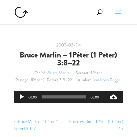
2007-03-04
Bruce Marlin – 1Péter (1 Peter)
3:8–22
Tanító:
Bruce Marlin
Sorozat:
1Péter
Passage:
1Péter (1 Peter) 3:8–22
Alkalom:
Vasárnap Reggel
Audió
00:00
00:00
lejátszó
« Bruce Marlin – 1Péter (1
Bruce Marlin – 1Péter (1 Peter)
Peter) 3:1–7
4 »