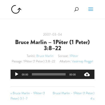
2007-03-04
Bruce Marlin – 1Péter (1 Peter)
3:8–22
Tanító:
Bruce Marlin
Sorozat:
1Péter
Passage:
1Péter (1 Peter) 3:8–22
Alkalom:
Vasárnap Reggel
Audió
00:00
00:00
lejátszó
« Bruce Marlin – 1Péter (1
Bruce Marlin – 1Péter (1 Peter)
Peter) 3:1–7
4 »