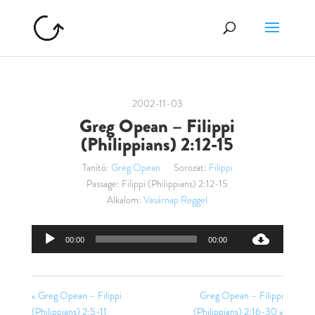
2002-11-03
Greg Opean – Filippi
(Philippians) 2:12-15
Tanító:
Greg Opean
Sorozat:
Filippi
Passage:
Filippi (Philippians) 2:12-15
Alkalom:
Vasárnap Reggel
Audió
00:00
00:00
lejátszó
« Greg Opean – Filippi
Greg Opean – Filippi
(Philippians) 2:5-11
(Philippians) 2:16-30 »