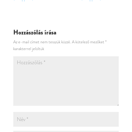
Hozzászólás írása
Az e-mail címet nem tesszük közzé.
A kötelező mezőket
*
karakterrel jelöltük