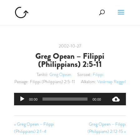
2002-10-27
Greg Opean – Filippi
(Philippians) 2:5-11
Tanító:
Greg Opean
Sorozat:
Filippi
Passage:
Filippi (Philippians) 2:5-11
Alkalom:
Vasárnap Reggel
Audió
00:00
00:00
lejátszó
« Greg Opean – Filippi
Greg Opean – Filippi
(Philippians) 2:1-4
(Philippians) 2:12-15 »