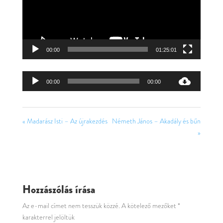
00:00
01:25:01
Audió
00:00
00:00
lejátszó
« Madarász Isti – Az újrakezdés
Németh János – Akadály és bűn
»
Hozzászólás írása
Az e-mail címet nem tesszük közzé.
A kötelező mezőket
*
karakterrel jelöltük