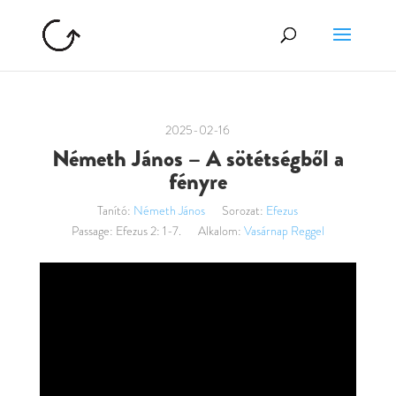
2025-02-16
Németh János – A sötétségből a
fényre
Tanító:
Németh János
Sorozat:
Efezus
Passage:
Efezus 2: 1-7.
Alkalom:
Vasárnap Reggel
Videólejátszó