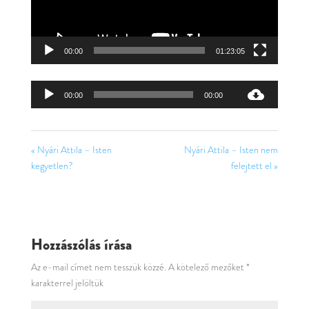
00:00
01:23:05
Audió
00:00
00:00
lejátszó
« Nyári Attila – Isten
Nyári Attila – Isten nem
kegyetlen?
felejtett el »
Hozzászólás írása
Az e-mail címet nem tesszük közzé.
A kötelező mezőket
*
karakterrel jelöltük