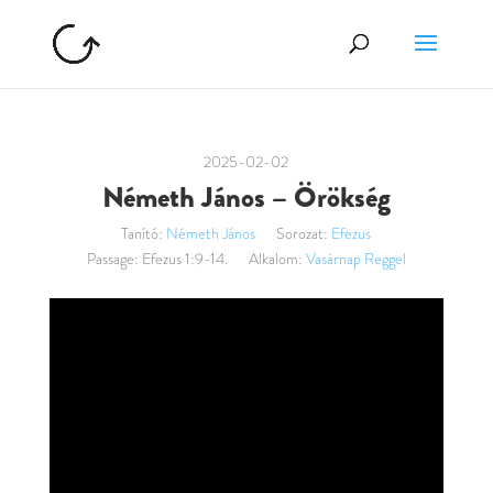
2025-02-02
Németh János – Örökség
Tanító:
Németh János
Sorozat:
Efezus
Passage:
Efezus 1:9-14.
Alkalom:
Vasárnap Reggel
Videólejátszó