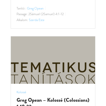
Tanító :
Greg Opean
Passage:
2Sámuel (2Samuel) 4:1-12
Alkalom:
Szerda Este
Kolossé
Greg Opean – Kolossé (Colossians)