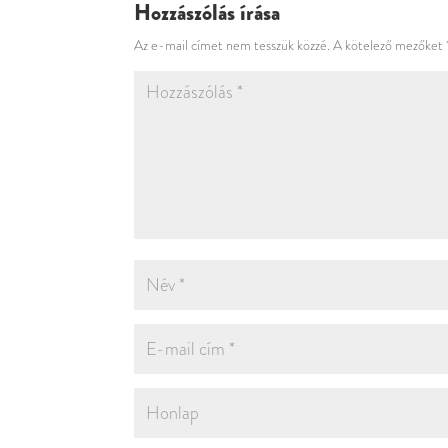
Hozzászólás írása
Az e-mail címet nem tesszük közzé.
A kötelező mezőket