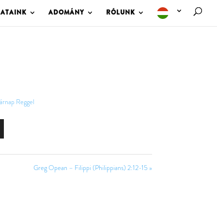
LATAINK
ADOMÁNY
RÓLUNK
árnap Reggel
Greg Opean – Filippi (Philippians) 2:12-15 »