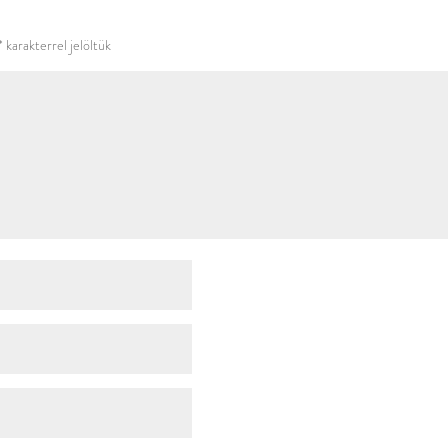
használni.
*
karakterrel jelöltük