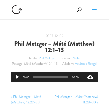
2007-12-02
Phil Metzger – Máté (Matthew)
12:1–13
Tanító:
Phil Metzger
Sorozat:
Máté
Passage:
Máté (Matthew) 12:1–13
Alkalom:
Vasárnap Reggel
Audió
00:00
00:00
lejátszó
« Phil Metzger – Máté
Phil Metzger – Máté (Matthew)
(Matthew) 12:22–30
11:28–30 »