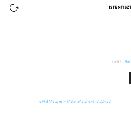
ISTENTISZ
Tanító:
Phil
« Phil Metzger – Máté (Matthew) 12:22–30