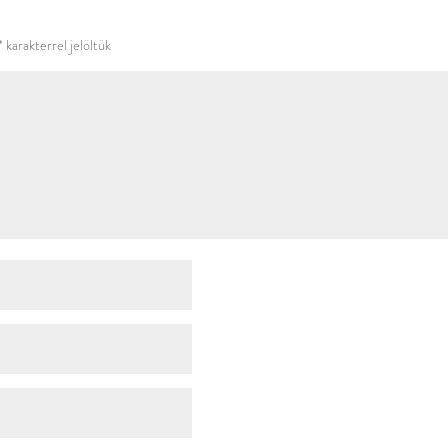
használni.
*
karakterrel jelöltük