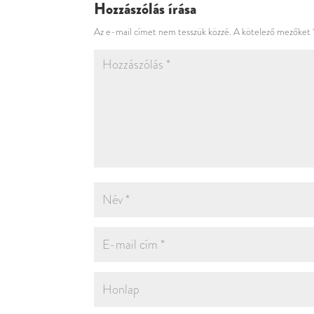
Hozzászólás írása
Az e-mail címet nem tesszük közzé.
A kötelező mezőket