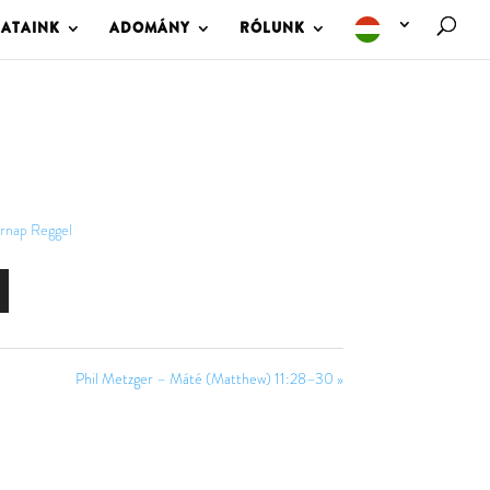
LATAINK
ADOMÁNY
RÓLUNK
rnap Reggel
Phil Metzger – Máté (Matthew) 11:28–30 »