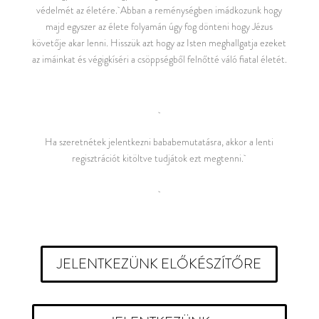
védelmét az életére.
Abban a reménységben imádkozunk hogy
majd egyszer az élete folyamán úgy fog dönteni hogy Jézus
követője akar lenni. Hisszük azt hogy az Isten meghallgatja ezeket
az imáinkat és végigkíséri a csöppségből felnőtté váló fiatal életét.
Ha szeretnétek jelentkezni bababemutatásra, akkor a lenti
regisztrációt kitöltve tudjátok ezt megtenni.
JELENTKEZÜNK ELŐKÉSZÍTŐRE