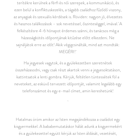
terítékre kerülnek a férfi és női szerepek, a kommunikáció, és
ezen belül a konfliktuskezelés, a tágabb családhoz fűződő viszony,
az anyagiak és szexuális kérdések is. Röviden: nagyon jó, élvezetes
és hasznos találkozások – sok nevetéssel, őszinteséggel, imával.
A
felkészítésre 4-6 hónapot érdemes szánni, és tanácsos még a
házasságkötés időpontjának kitűzése előtt elkezdeni. Ne
sajnáljátok erre az időt! Akik végigcsinálták, mind azt mondták:
MEGÉRI!
Ha jegyesek vagytok, és a gyülekezetben szeretnétek
összeházasodni, vagy csak részt akartok venni a jegyesoktatáson,
kattintsatok a lenti gombra. Kérjük, feltétlen tüntessétek föl a
neveteket, az esküvő tervezett időpontját, valamint legalább egy
telefonszámot és egy e-mail címet, amin kereshetünk!
Hatalmas öröm amikor az Isten megajándékozza a családot egy
kisgyermekkel. A bababemutatáskor hálát adunk a kisgyermekért
és a gyülekezettel együtt kérjük az Isten áldását, vezetését,