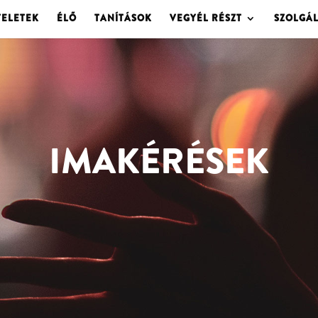
TELETEK
ÉLŐ
TANÍTÁSOK
VEGYÉL RÉSZT
SZOLGÁ
IMAKÉRÉSEK