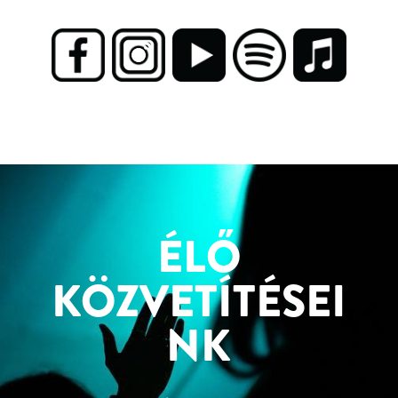
ÉLŐ
KÖZVETÍTÉSEI
NK