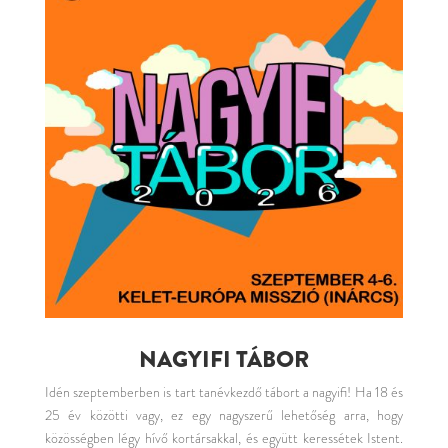
NAGYIFI TÁBOR
Idén szeptemberben is tart tanévkezdő tábort a nagyifi! Ha 18 és
25 év közötti vagy, ez egy nagyszerű lehetőség arra, hogy
közösségben légy hívő kortársakkal, és együtt keressétek Istent.