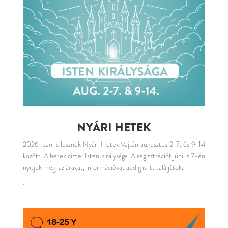
NYÁRI HETEK
2026-ban is lesznek Nyári Hetek Vajtán augusztus 2-7. és 9-14
között. A hetek címe: Isten királysága. A regisztrációt június 7-én
nyitjuk meg, az árakat, információkat addig is
itt
találjátok.