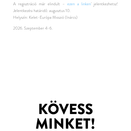
A regisztráció már elindult –
ezen a linken
jelentkezhetsz!
Jelentkezési határidő: augusztus 10.
Helyszín: Kelet-Európa Misszió (Inárcs)
2026. Szeptember 4-6.
KÖVESS
MINKET!