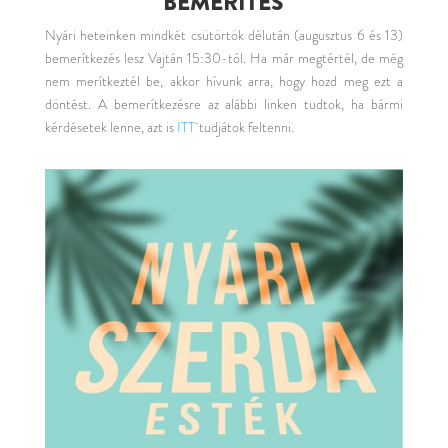
BEMERÍTÉS
Nyári heteinken mindkét csütörtök délután (augusztus 6 és 13)
bemerítkezés lesz Vajtán 15:30-tól. Ha már megtértél, de még
nem merítkeztél be, akkor hívunk arra, hogy hozd meg ezt a
döntést. A bemerítkezésre az alábbi linken tudtok, ha bármi
kérdésetek lenne, azt is
ITT
tudjátok feltenni.