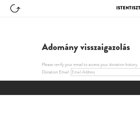
ISTENTISZ
Adomány visszaigazolás
Please verify your email to access your donation history.
Donation Email: