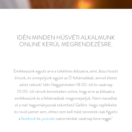
IDÉN MINDEN HÚSVÉTI ALKALMUNK
ONLINE KERÜL MEGRENDEZÉSRE.
Emlékezzünk együtt arra a tökéletes áldozatra, amit Jézus hozott
értünk, és ünnepeljünk együtt az Ő feltámadását, amivel életet
adott nekünk! Idén Nagypénteken 18:00-tól és vasárnap
10:00-tól várunk benneteken online, hogy erre az áldozatra
emlékezzünk és a feltámadását megünnepeljük. Nem maradhat
el a már hagyományosnak tekinthető Gellért-hegyi napfelkelte
és rövid üzenet sem, ehhez nem kell mást tennetek csak figyelni
a
facebook
és
youtube
csatornáinkat vasárnap kora reggel.