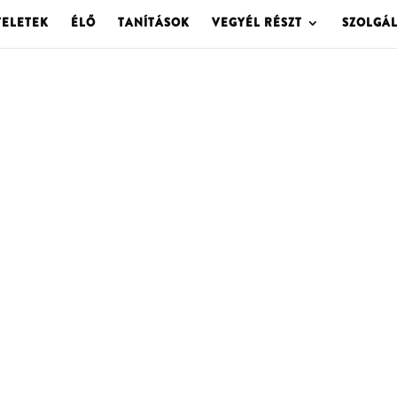
TELETEK
ÉLŐ
TANÍTÁSOK
VEGYÉL RÉSZT
SZOLGÁ
OLGOTA ARCHÍVU