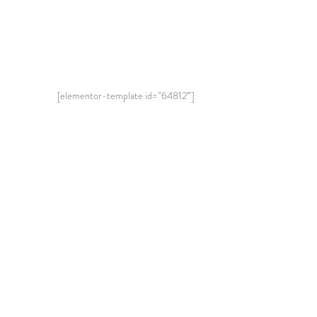
[elementor-template id=”64812″]