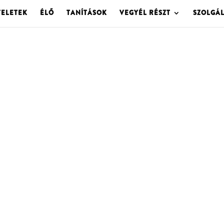
TELETEK
ÉLŐ
TANÍTÁSOK
VEGYÉL RÉSZT
SZOLGÁ
OLGOTA ARCHÍVU