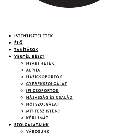
ISTENTISZTELETEK
ÉLŐ
TANÍTÁSOK
VEGYÉL RÉSZT
NYÁRI HETEK
ALPHA
HÁZICSOPORTOK
GYEREKSZOLGÁLAT
IFI CSOPORTOK
HÁZASSÁG ÉS CSALÁD
NŐI SZOLGÁLAT
MIT TESZ ISTEN?
KÉRJ IMÁT!
SZOLGÁLATAINK
VÁROSUNK