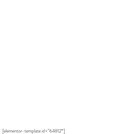
GOLGOTA ARCHÍ
[elementor-template id=”64812″]