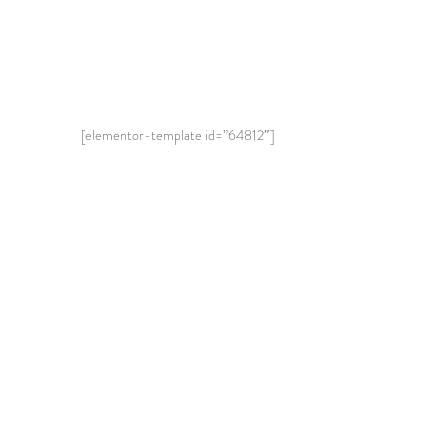
[elementor-template id=”64812″]