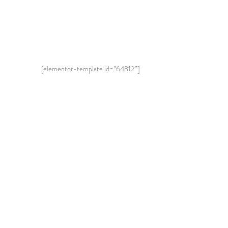
[elementor-template id=”64812″]