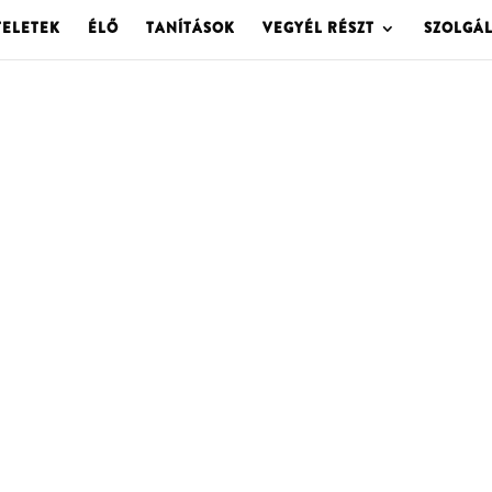
TELETEK
ÉLŐ
TANÍTÁSOK
VEGYÉL RÉSZT
SZOLGÁ
OLGOTA ARCHÍVU