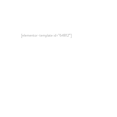
[elementor-template id=”64812″]