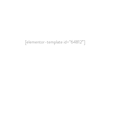
[elementor-template id=”64812″]