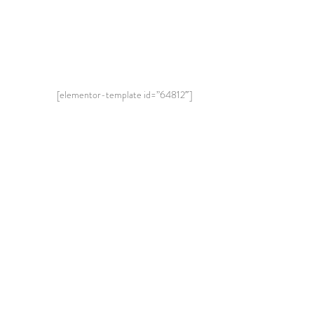
[elementor-template id=”64812″]