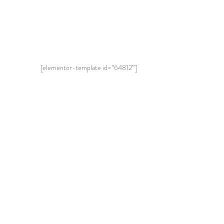
[elementor-template id=”64812″]