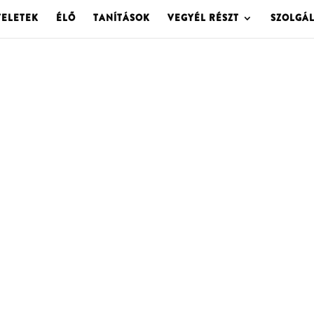
TELETEK
ÉLŐ
TANÍTÁSOK
VEGYÉL RÉSZT
SZOLGÁ
OLGOTA ARCHÍVU