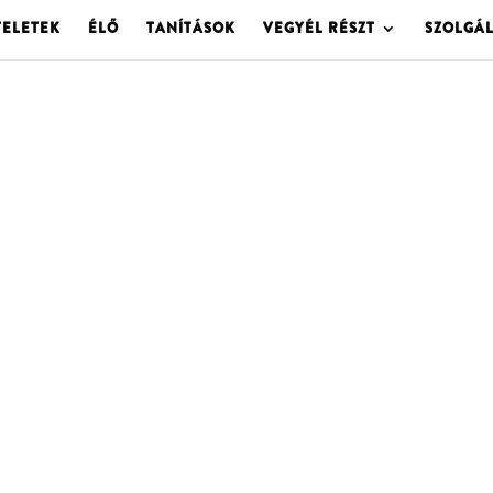
TELETEK
ÉLŐ
TANÍTÁSOK
VEGYÉL RÉSZT
SZOLGÁ
OLGOTA ARCHÍVU