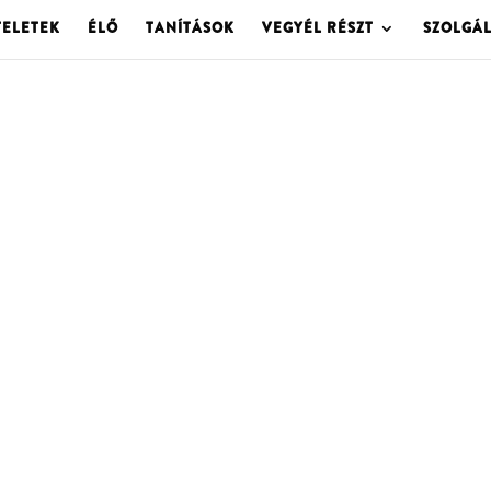
TELETEK
ÉLŐ
TANÍTÁSOK
VEGYÉL RÉSZT
SZOLGÁ
OLGOTA ARCHÍVU