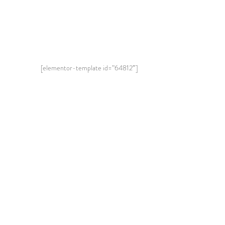
[elementor-template id=”64812″]