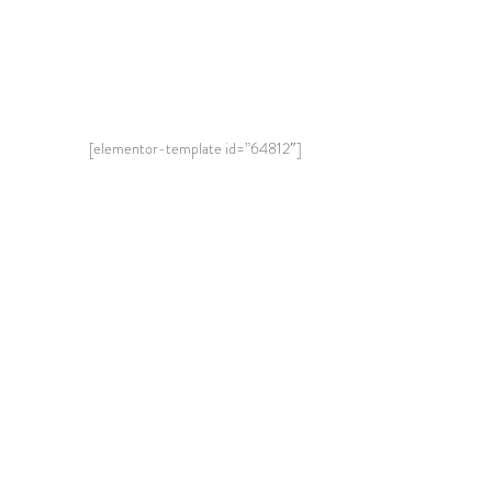
[elementor-template id=”64812″]