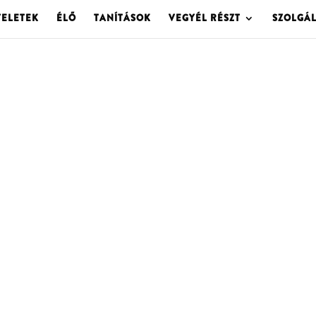
TELETEK
ÉLŐ
TANÍTÁSOK
VEGYÉL RÉSZT
SZOLGÁ
OLGOTA ARCHÍVU