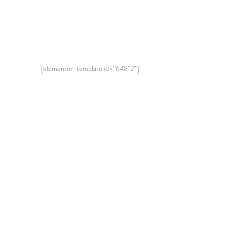
[elementor-template id=”64812″]