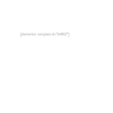
[elementor-template id=”64812″]