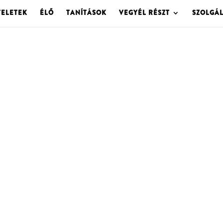
TELETEK
ÉLŐ
TANÍTÁSOK
VEGYÉL RÉSZT
SZOLGÁ
OLGOTA ARCHÍVU