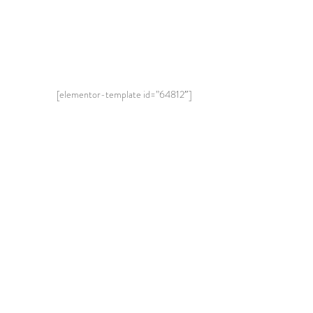
[elementor-template id=”64812″]