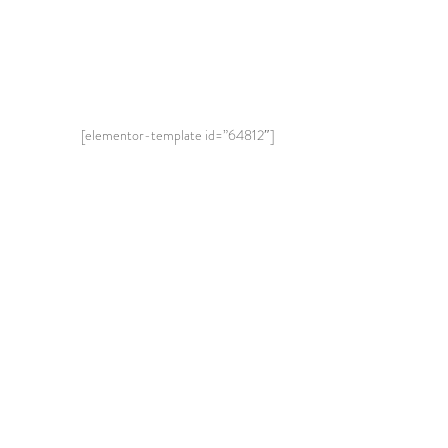
[elementor-template id=”64812″]