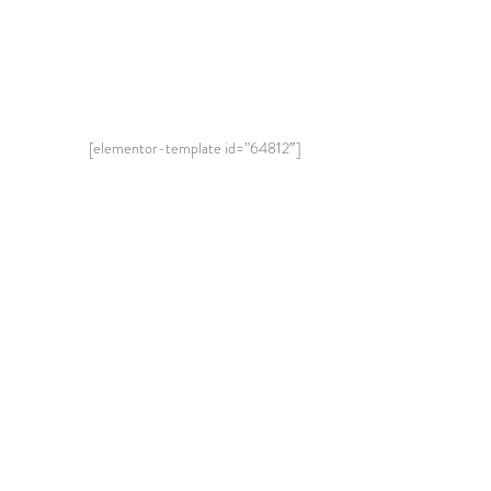
[elementor-template id=”64812″]