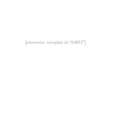
[elementor-template id=”64812″]