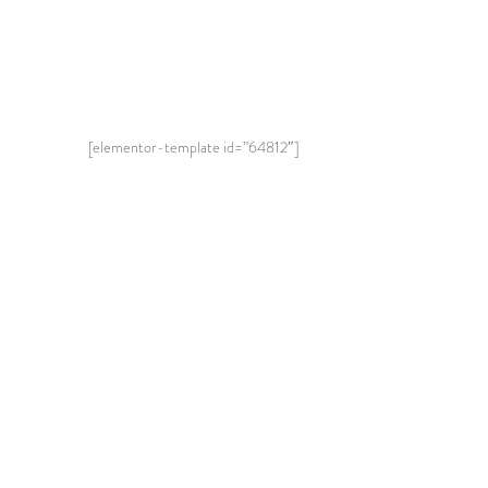
[elementor-template id=”64812″]