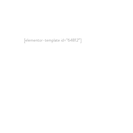
[elementor-template id=”64812″]